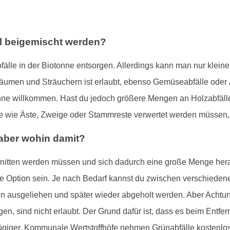
l beigemischt werden?
fälle in der Biotonne entsorgen. Allerdings kann man nur kleine
Bäumen und Sträuchern ist erlaubt, ebenso Gemüseabfälle oder
nne willkommen. Hast du jedoch größere Mengen an Holzabfälle
e wie Äste, Zweige oder Stammreste verwertet werden müssen, i
- aber wohin damit?
hnitten werden müssen und sich dadurch eine große Menge he
ne Option sein. Je nach Bedarf kannst du zwischen verschiede
 ausgeliehen und später wieder abgeholt werden. Aber Achtung:
n, sind nicht erlaubt. Der Grund dafür ist, dass es beim Entfern
giger. Kommunale Wertstoffhöfe nehmen Grünabfälle kostenlos 